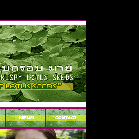
บแห้ง,กินเม็ดบัว อ้วนไหม,สรรพคุณเม็ดบัวสด,ประโยชน์ของเม็ดบัวอบแห้ง,เม็ดบัว
กรอบ กี่แคล,, คุณอยากหาอะไรครับ ที่นี่คือ เม็ดบัวอบกรอบ มาย ผลิตที่จังหวัด