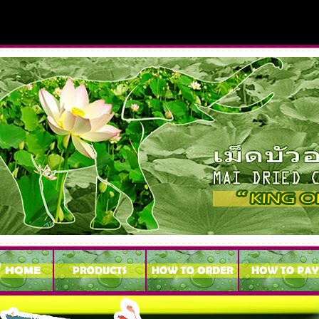
วเม็ดบัวอบกรอบ, เม็ดบัวอบกรอบ อ้วนไหม ,เม็ดบัวอบกรอบ ราคา,เม็ดบัว,เม็ดบัวอ
วอบกรอบ แคลอรี่,เม็ดบัวอบกรอบเวียดนาม,เม็ดบัวอบแห้ง ของฝาก,เม็ดบัว,เผือกทอด