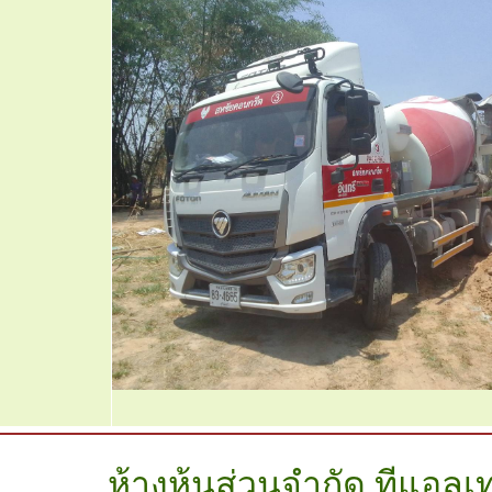
ห้างหุ้นส่วนจํากัด ทีแอลเ