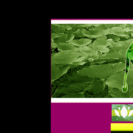
เม็ดบัวอบกรอบ มาย เม็ดบัวอบแห้ง มาย ผลิตนากเม็ดบัวไทย กรอบ หอม อร่อย ดีบั
ทําอะไรได้บ้าง,เม็ดบัวอบกรอบแม่จรูญ,เม็ดบัวอบกรอบ มาย,เม็ดบัวอบเกลือ,เม็ดบั
สุรินทร์,สินค้าของชาวสุรินทร์,สินค้าไทย