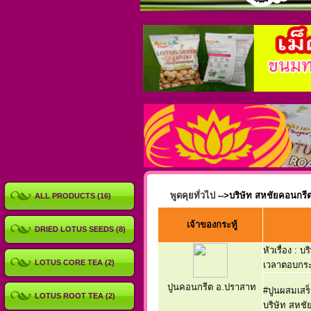
พูดคุยทั่วไป
-->บริษัท สหชัยคอนกร
ALL PRODUCTS (16)
เจ้าของกระทู้
DRIED LOTUS SEEDS (8)
หัวเรื่อง :
บร
LOTUS CORE TEA (2)
เวลาตอบกระท
ปูนคอนกรีต อ.ปราสาท
#ปูนผสมเสร
LOTUS ROOT TEA (2)
บริษัท สหช