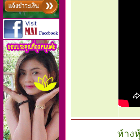
ห้างห